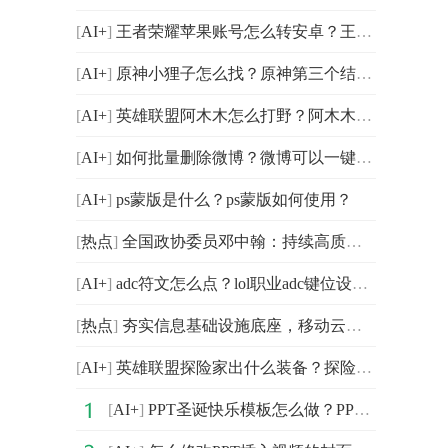
[
AI+
]
王者荣耀苹果账号怎么转安卓？王者荣耀币怎么获得？
[
AI+
]
原神小狸子怎么找？原神第三个结界顺序是什么？
[
AI+
]
英雄联盟阿木木怎么打野？阿木木打野出装顺序是什么？
[
AI+
]
如何批量删除微博？微博可以一键取关所有对象吗？
[
AI+
]
ps蒙版是什么？ps蒙版如何使用？
[
热点
]
全国政协委员邓中翰：持续高质量创新打造自立自强生态系
[
AI+
]
adc符文怎么点？lol职业adc键位设置？
[
热点
]
夯实信息基础设施底座，移动云为物联网规模化应用提速！
[
AI+
]
英雄联盟探险家出什么装备？探险家是什么位置？
[
AI+
]
PPT圣诞快乐模板怎么做？PPT手绘制作圣诞快乐模板教程