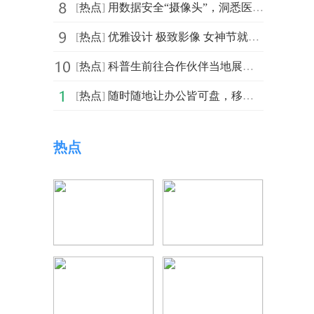
[
热点
]
用数据安全“摄像头”，洞悉医疗行业网络与数据安全风险
[
热点
]
优雅设计 极致影像 女神节就选三星Galaxy S23系列
[
热点
]
科普生前往合作伙伴当地展开培训指导，为智慧消毒方案落
[
热点
]
随时随地让办公皆可盘，移动云云电脑有方法
热点