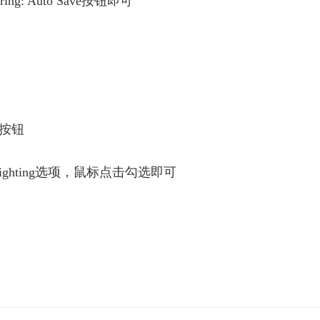
g: Auto Save按钮即可
按钮
ighlighting选项，鼠标点击勾选即可
怎么自动保存
怎么复制语法高亮格式