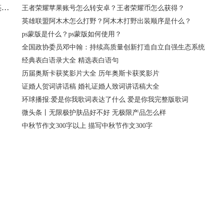
VScode打开重构文件怎么自动保存？Vscode怎么复制语法高亮格式？
王者荣耀苹果账号怎么转安卓？王者荣耀币怎么获得？
英雄联盟阿木木怎么打野？阿木木打野出装顺序是什么？
ps蒙版是什么？ps蒙版如何使用？
全国政协委员邓中翰：持续高质量创新打造自立自强生态系统
经典表白语录大全 精选表白语句
历届奥斯卡获奖影片大全 历年奥斯卡获奖影片
证婚人贺词讲话稿 婚礼证婚人致词讲话稿大全
环球播报:爱是你我歌词表达了什么 爱是你我完整版歌词
微头条丨无限极护肤品好不好 无极限产品怎么样
中秋节作文300字以上 描写中秋节作文300字