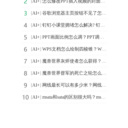
[
AI+
]
怎么修改PPT插入视频的封面？修改PPT插入视频封面的方法
[
AI+
]
谷歌浏览器主页按钮不见了怎么办？谷歌浏览器主页按钮不
[
AI+
]
钉钉小课堂拥堵怎么解决? 钉钉拥堵发起不了小课堂解决方法
[
AI+
]
PPT画面比例怎么调？PPT调整画面比例的方法
[
AI+
]
WPS文档怎么绘制四棱锥？WPS文档绘制四棱锥操作教学分享
[
AI+
]
魔兽世界灰烬使者怎么获得？堕落的遗影装备怎么获得？
[
AI+
]
魔兽世界督军的死亡之轮怎么获得？怒潮长弓怎么获得？
[
AI+
]
网线最长可以有多少米？网线屏蔽和非屏蔽的区别？
[
AI+
]
msata和sata的区别很大吗？msata和sata各自有哪些特点？