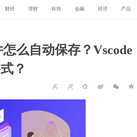
财经
理财
科技
金融
经济
产品
件怎么自动保存？Vscode
格式？