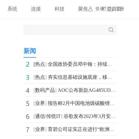
系统
连接
科技
聚焦
栏目首页
登录
注册
新闻
[
热点
]
全国政协委员邓中翰：持续高质量创新打造自立自强生态系
[
热点
]
夯实信息基础设施底座，移动云为物联网规模化应用提速！
[
数码产品
]
AOC公布新款AG485UD2显示器 采用了48英寸4K 138Hz OLED屏
[
业界
]
报告称2月中国电池级碳酸锂和氢氧化锂市场均价环比下跌分
[
通信/传统IT
]
谷歌发布2023年3月安卓安全公告 重点修复了两个“关键”
[
业界
]
育碧公司证实正在进行“欧洲业务子公司的战略重组”