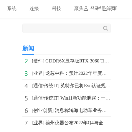
系统
连接
科技
聚焦
栏目首页
登录
注册
新闻
[
硬件
]
GDDR6X显存版RTX 3060 Ti测试：游戏性能只有2-5%的提升
[
业界
]
龙芯中科：预计2022年年度实现营业收入为78000万元到82000万元
[
通信/传统IT
]
英特尔已将Evo认证规则修改 允许使用“其他”独显
[
通信/传统IT
]
Win11新功能泄露：一个新的音量合成器
[
创业创新
]
消息称鸿海电动车业务正与通用汽车洽谈代工订单
[
业界
]
德州仪器公布2022年Q4与全年财报 结束了其连续9个季度的