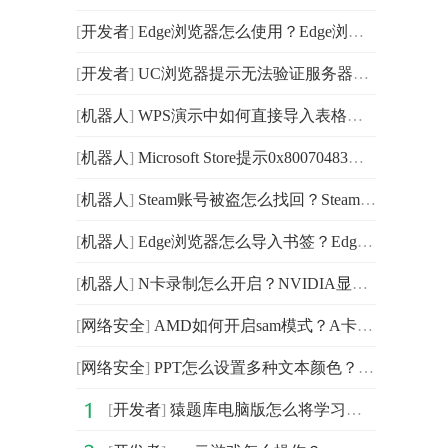
[
开发者
]
Edge浏览器怎么使用？Edge浏览器使用教程
[
开发者
]
UC浏览器提示无法验证服务器身份是怎么回事？UC浏览器提
[
机器人
]
WPS演示中如何直接导入表格样式？WPS演示中直接导入表格
[
机器人
]
Microsoft Store提示0x80070483怎么办？Microsoft Stor
[
机器人
]
Steam账号被盗怎么找回？Steam被盗了邮箱被改了怎么办？
[
机器人
]
Edge浏览器怎么导入书签？Edge浏览器导入书签的方法
[
机器人
]
N卡录制怎么开启？NVIDIA显卡开启录制功能的方法
[
网络安全
]
AMD如何开启sam模式？A卡开启sam模式的方法
[
网络安全
]
PPT怎么设置多种文本颜色？PPT设置多种文本颜色的方法
[
开发者
]
猿题库电脑版怎么将学习阶段设置为小学？猿题库学习阶段