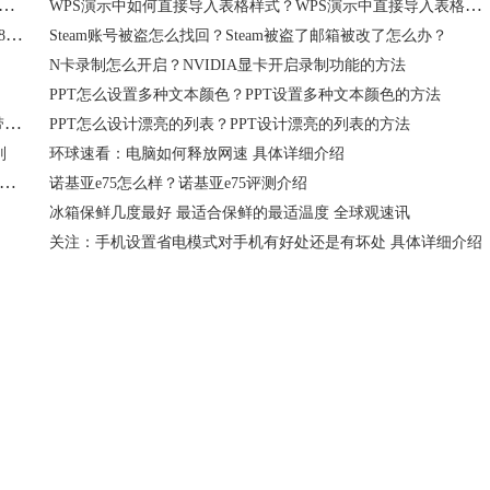
提示无法验证服务器身份是怎么回事？UC浏览器提示无法验证服务器身份怎么办？
WPS演示中如何直接导入表格样式？WPS演示中直接导入表格样式来使用的方法
Microsoft Store提示0x80070483怎么办？Microsoft Store提示0x80070483的解决方法
Steam账号被盗怎么找回？Steam被盗了邮箱被改了怎么办？
N卡录制怎么开启？NVIDIA显卡开启录制功能的方法
PPT怎么设置多种文本颜色？PPT设置多种文本颜色的方法
Edge浏览器自带网页截图按钮不见了怎么办？Edge浏览器自带网页截图按钮不见了怎么找回？
PPT怎么设计漂亮的列表？PPT设计漂亮的列表的方法
别
环球速看：电脑如何释放网速 具体详细介绍
界十大奢侈品手机品牌 世界十大奢侈品手机品牌排行榜_当前速递
诺基亚e75怎么样？诺基亚e75评测介绍
冰箱保鲜几度最好 最适合保鲜的最适温度 全球观速讯
关注：手机设置省电模式对手机有好处还是有坏处 具体详细介绍