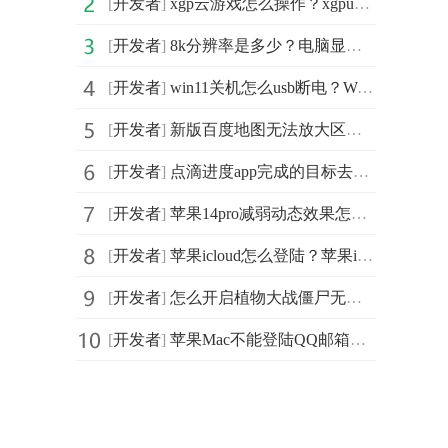
[
开发者
]
xgp云游戏怎么操作？xgpu玩xbox云游戏的方法
[
开发者
]
8k分辨率是多少？电脑显示器分辨率怎么调整？
[
开发者
]
win11关机怎么usb断电？Win11小组件登录转圈怎么办？
[
开发者
]
新版百度地图无法放大区域怎么办? 百度地图设置地图大小
[
开发者
]
点滴进度app完成的目标去哪看?点滴进度怎么隐藏小部件顶部?
[
开发者
]
苹果14pro减弱动态效果怎么设置？苹果14pro单手模式怎么
[
开发者
]
苹果icloud怎么登陆？苹果icloud怎么进行云存储？
[
开发者
]
怎么开启植物大战僵尸无尽模式？植物大战僵尸怎么删存档
[
开发者
]
苹果Mac不能登陆QQ邮箱怎么办？苹果Mac邮件不能登陆QQ邮