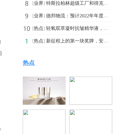
[
业界
]
特斯拉柏林超级工厂和得克萨斯超级工厂在投产之后 周产
[
业界
]
德邦物流：预计2022年年度实现归属于上市公司股东的净利
[
热点
]
轻氧双萃凝时抗皱精华液，焕活年轻肌底
[
热点
]
新征程上的第一块奖牌，安桥荣获digitaltrends 2023年度功放
自
的
热点
并