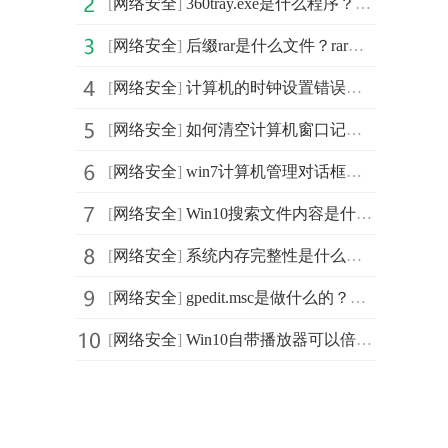
[
网络安全
]
360tray.exe是什么程序？360tray.exe有危险吗？360tray.e
[
网络安全
]
后缀rar是什么文件？rar文件怎么打开？rar文件使用方法
[
网络安全
]
计算机的时钟设置错误怎么办？win10打开chrome浏览器提示
[
网络安全
]
如何清空计算机窗口记录？运行对话框历史记录可以清除吗
[
网络安全
]
win7计算机管理对话框功能是什么？win7如何打开运行对话
[
网络安全
]
Win10搜索文件内容是什么意思？Win10怎么搜索文件内容？W
[
网络安全
]
系统内存完整性是什么？系统内存完整性无法打开怎么办？
[
网络安全
]
gpedit.msc是做什么的？Win11找不到gpedit.msc怎么办？Wi
[
网络安全
]
Win10自带播放器可以倍速播放吗？Win10自带播放器怎么倍