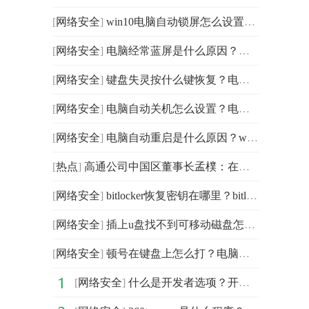
[
网络安全
]
win10电脑自动锁屏怎么设置？怎么设置电脑几分钟自动锁屏
[
网络安全
]
电脑经常蓝屏是什么原因？电脑频繁蓝屏的解决办法 电脑
[
网络安全
]
键盘失灵按什么键恢复？电脑键盘突然没反应了怎么办？电
[
网络安全
]
电脑自动关机怎么设置？电脑怎么设置自动关机？电脑设置
[
网络安全
]
电脑自动重启是什么原因？win10莫名其妙重启怎么解决？电
[
热点
]
高通公司中国区董事长孟樸：在工业互联网领域，多方协作
[
网络安全
]
bitlocker恢复密钥在哪里？bitlocker恢复密钥找回方法介
[
网络安全
]
插上u盘找不到可移动磁盘怎么办？u盘插在电脑上没有显示
[
网络安全
]
顿号在键盘上怎么打？电脑怎么打顿号标点？电脑输入顿号
[
网络安全
]
什么是开发者选项？开发者选项有什么用？如何使用开发者