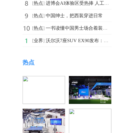
[
热点
]
进博会AI体验区受热捧 人工智能赋能已在路上
[
热点
]
中国绅士，把西装穿进日常
[
热点
]
一书读懂中国男士场合着装，演绎《绅装》
[
业界
]
沃尔沃7座SUV EX90发布：基于全新原生纯电平台打造
热点