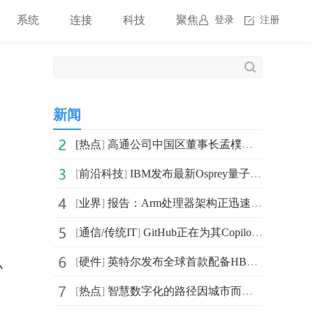
系统
连接
科技
聚焦
登录
注册
新闻
[
热点
]
高通公司中国区董事长孟樸：在工业互联网领域，多方协作
[
前沿科技
]
IBM发布最新Osprey量子计算芯片 目标是到2023年底上线
[
业界
]
报告：Arm处理器架构正迅速打入笔记本电脑市场 将在2023
[
通信/传统IT
]
GitHub正在为其Copilot软件测试一种新的基于语音的交互系统
[
硬件
]
英特尔发布全球首款配备HBM内存的x86 CPU 采用基于EMIB的设计
小
[
热点
]
智慧数字化的路径因城市而异，但关键要打造良好市民体验