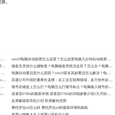
切换。
么打省略号在键盘上的哪里
如何输入省略号
省略号电脑键盘怎么打？省略号在键盘上的哪里？如何输入省略号？
win10电脑自动锁屏怎么设置？怎么设置电脑几分钟自动锁屏？电脑自动锁屏设置方法
电脑经常蓝屏是什么原因？电脑频繁蓝屏的解决办法 电脑蓝屏解决方法介绍
键盘失灵按什么键恢复？电脑键盘突然没反应了怎么办？电脑键盘失灵该怎么解决？
电脑自动关机怎么设置？电脑怎么设置自动关机？电脑设置自动关机的方法
电脑自动重启是什么原因？win10莫名其妙重启怎么解决？电脑自动重启解决方法
bitlocker恢复密钥在哪里？bitlocker恢复密钥找回方法介绍 bitlocker恢复密钥如何找回？
高通公司中国区董事长孟樸：在工业互联网领域，多方协作必不可少
插上u盘找不到可移动磁盘怎么办？u盘插在电脑上没有显示怎么办？u盘插上电脑不显示解决方法
顿号在键盘上怎么打？电脑怎么打顿号标点？电脑输入顿号的方法
电脑自动关机是什么原因？电脑自动关机怎么解决？电脑自动关机的解决方法介绍
诺基亚6760s的最新评测 诺基亚6760s的详细参数介绍1天天快看点
反屏蔽隐形耳机介绍 防屏蔽的优势
摩托罗拉u9怎么样 摩托罗拉u9的最新评测和刷机
索爱x2参数大全？索爱x2手机怎么样