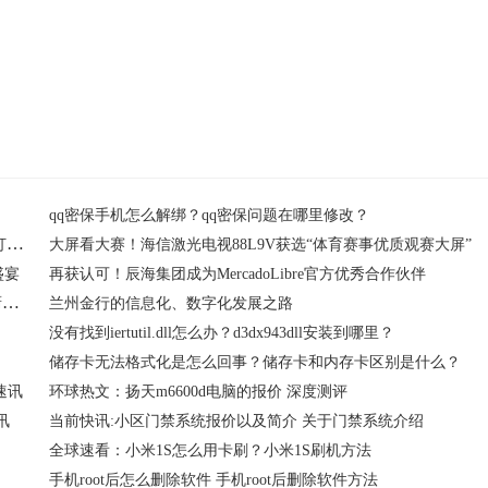
掉
清理微信
如何清理微信缓存
qq密保手机怎么解绑？qq密保问题在哪里修改？
三星Galaxy Z Flip4 Maison Margiela限量版：科技和工艺融合打造出的高端时尚先锋
大屏看大赛！海信激光电视88L9V获选“体育赛事优质观赛大屏”
盛宴
再获认可！辰海集团成为MercadoLibre官方优秀合作伙伴
赞助《2022人居空间设计大赛》，火星人联手采筑构建美好厨居生活
兰州金行的信息化、数字化发展之路
没有找到iertutil.dll怎么办？d3dx943dll安装到哪里？
储存卡无法格式化是怎么回事？储存卡和内存卡区别是什么？
点速讯
环球热文：扬天m6600d电脑的报价 深度测评
讯
当前快讯:小区门禁系统报价以及简介 关于门禁系统介绍
全球速看：小米1S怎么用卡刷？小米1S刷机方法
手机root后怎么删除软件 手机root后删除软件方法