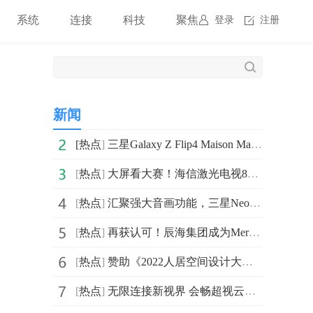
系统
连接
科技
聚焦
登录
注册
新闻
[
热点
]
三星Galaxy Z Flip4 Maison Margiela限量版：科技和
[
热点
]
大屏看大赛！海信激光电视88L9V获选“体育赛事优质观赛大
[
热点
]
汇聚强大音画功能，三星Neo QLED 8K电视打造沉浸式影音盛宴
[
热点
]
再获认可！辰海集团成为MercadoLibre官方优秀合作伙伴
[
热点
]
赞助《2022人居空间设计大赛》，火星人联手采筑构建美好
[
热点
]
无限连接新视界 会畅超视云助力民建长江生态保护启动会