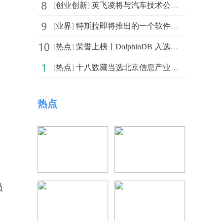
[
创业创新
]
英飞凌将与汽车技术公司REE Automotive合作 共同促进绿
[
业界
]
特斯拉即将推出的一个软件更新给旗下汽车的音响系统带来
[
热点
]
荣誉上榜丨DolphinDB 入选《2022信创产业独角兽Top100榜单》
[
热点
]
十八数藏当选北京信息产业协会副理事会单位，近期藏品为
热点
员