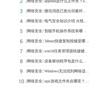
[
网络安全
]
appdata是什么文件夹？appdata可以删除吗？appdata有什么用？
[
网络安全
]
微信消息已发出但被对方拒收是怎么回事？微信消息已发出
[
网络安全
]
电气安全知识介绍 火线零线字母是什么意思？地线火线零
[
网络安全
]
智能手机操作系统有哪些？智能手机什么系统好？手机操作
[
网络安全
]
3dmax快捷复制按键是哪个？3dmax复制快捷键命令是什么？3
[
网络安全
]
win10任务管理器快捷键是什么？win10任务管理器快捷键打
[
网络安全
]
设备驱动程序包是什么？设备驱动程序包可以删除吗？设备
[
网络安全
]
Windows无法找到网络适配器的驱动程序怎么办？win10找不
[
网络安全
]
epic游戏文件夹在哪里？epic下载的游戏在哪个文件目录？