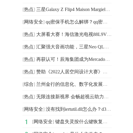
[
热点
]
三星Galaxy Z Flip4 Maison Margiela限量版：科技和
[
网络安全
]
qq密保手机怎么解绑？qq密保问题在哪里修改？
[
热点
]
大屏看大赛！海信激光电视88L9V获选“体育赛事优质观赛大
[
热点
]
汇聚强大音画功能，三星Neo QLED 8K电视打造沉浸式影音盛宴
[
热点
]
再获认可！辰海集团成为MercadoLibre官方优秀合作伙伴
[
热点
]
赞助《2022人居空间设计大赛》，火星人联手采筑构建美好
[
综合
]
兰州金行的信息化、数字化发展之路
[
热点
]
无限连接新视界 会畅超视云助力民建长江生态保护启动会
[
网络安全
]
没有找到iertutil.dll怎么办？d3dx943dll安装到哪里？
[
网络安全
]
键盘失灵按什么键恢复？电脑键盘突然没反应了怎么办？电