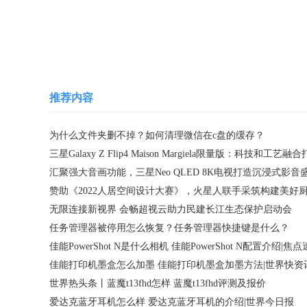
关键词：
文件夹删不掉
为什么文件夹删不
推荐内容
为什么文件夹删不掉？如何清理微信在c盘的缓存？
汇聚强大音画功能，三星Neo QLED 8K电视打造沉浸式影音
无限连接新视界 会畅超视云助力民建长江生态保护启动会
任务管理器被停用怎么恢复？任务管理器快捷键是什么？
佳能PowerShot N是什么相机 佳能PowerShot N配置介绍|焦
佳能打印机墨盒怎么加墨 佳能打印机墨盒加墨方法|世界快资
世界热头条丨蓝魔t13fhd怎样 蓝魔t13fhd评测及报价
爱达克蓝牙耳机怎么样 爱达克蓝牙耳机的介绍|世界今日报