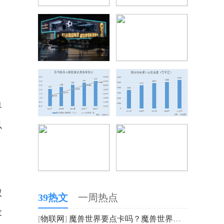
界
以
权
39热文
一周热点
设
[
物联网
]
魔兽世界要点卡吗？魔兽世界取消点卡了吗？