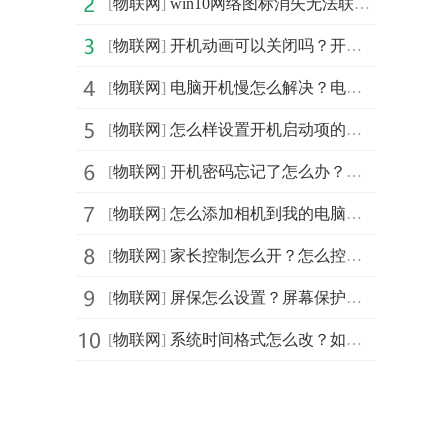
[
物联网
]
win10网络图标消失无法联网怎么办？修复开机网络图标不见
[
物联网
]
开机动画可以关闭吗？开机动画去哪里关闭？系统开机动画
[
物联网
]
电脑开机慢怎么解决？电脑开机慢如何提速？提升开机速度
[
物联网
]
怎么样设置开机启动项的启动顺序？开机启动项怎么设置顺
[
物联网
]
开机密码忘记了怎么办？开机密码忘了没有u盘破解怎么办？
[
物联网
]
怎么添加相机到我的电脑？如何在电脑上开启摄像头软件？
[
物联网
]
家长控制怎么开？怎么控制孩子玩电脑的时间？设置每日开
[
物联网
]
屏保怎么设置？屏幕保护时间怎么设置？如何设置屏幕保护
[
物联网
]
系统时间格式怎么改？如何修改系统时间日期格式？调整时