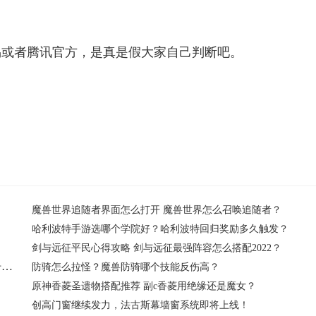
易或者腾讯官方，是真是假大家自己判断吧。
点卡取消了吗
魔兽世界要点卡吗
魔兽世界追随者界面怎么打开 魔兽世界怎么召唤追随者？
哈利波特手游选哪个学院好？哈利波特回归奖励多久触发？
剑与远征平民心得攻略 剑与远征最强阵容怎么搭配2022？
消逝的光芒2保险箱密码是多少？消逝的光芒2十大神器都是什么？
防骑怎么拉怪？魔兽防骑哪个技能反伤高？
？
原神香菱圣遗物搭配推荐 副c香菱用绝缘还是魔女？
创高门窗继续发力，法古斯幕墙窗系统即将上线！