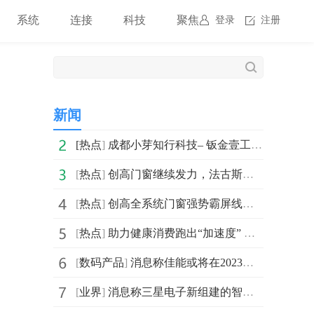
系统
连接
科技
聚焦
登录
注册
新闻
[
热点
]
成都小芽知行科技– 钣金壹工厂管理信息系统
[
热点
]
创高门窗继续发力，法古斯幕墙窗系统即将上线！
[
热点
]
创高全系统门窗强势霸屏线下道闸
[
热点
]
助力健康消费跑出“加速度” 养元六个核桃全力拉动品类
[
数码产品
]
消息称佳能或将在2023年上半年发布三支RF卡口红圈镜头
[
业界
]
消息称三星电子新组建的智能手机应用处理器研发团队 由