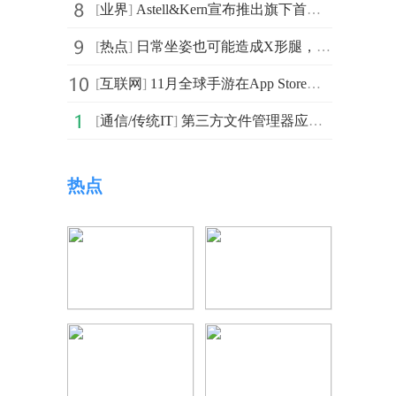
[
业界
]
Astell&Kern宣布推出旗下首款采用A类放大电路的通用型便
[
热点
]
日常坐姿也可能造成X形腿，矫正鞋科学干预看爱矫健
[
互联网
]
11月全球手游在App Store和Google Play下载量为43.7亿
[
通信/传统IT
]
第三方文件管理器应用Files发布2.4版本更新 引入类似于
热点