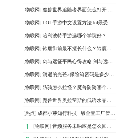
[
物联网
]
魔兽世界追随者界面怎么打开 魔兽世界怎么召唤追随者？
[
物联网
]
LOL手游中文设置方法 lol最受欢迎的女角色是谁？
[
物联网
]
哈利波特手游选哪个学院好？哈利波特回归奖励多久触发？
[
物联网
]
铃鹿御前最不擅长什么？铃鹿御前是龙还是人鱼？
[
物联网
]
剑与远征平民心得攻略 剑与远征最强阵容怎么搭配2022？
[
物联网
]
消逝的光芒2保险箱密码是多少？消逝的光芒2十大神器都是
[
物联网
]
防骑怎么拉怪？魔兽防骑哪个技能反伤高？
[
物联网
]
魔兽世界奥拉留斯的低语水晶怎么获得？要塞炉石怎么获得
[
热点
]
成都小芽知行科技– 钣金壹工厂管理信息系统
[
物联网
]
音频服务未响应是怎么回事？音频服务未响应怎么办？音频