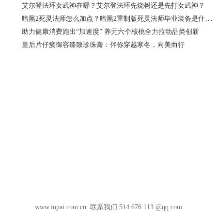
艾尔登法环女武神在哪？艾尔登法环先烧树还是先打女武神？
暗黑2死灵法师怎么加点？暗黑2重制版死灵法师毕业装备是什么？
助力健康消费跑出“加速度” 养元六个核桃全力拉动品类创新
皇后片仔癀御容臻致珍珠膏：伴你穿越寒冬，向美而行
www.inpai.com.cn 联系我们:514 676 113 @qq.com