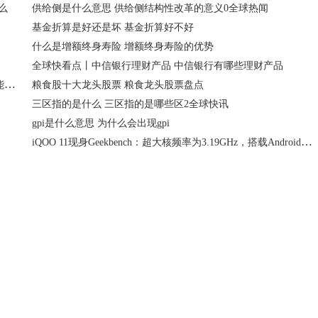
么
供给侧是什么意思 供给侧结构性改革的意义0全球热闻
基金折算是好还是坏 基金折算好不好
什么是增额终身寿险 增额终身寿险的优势
全球快看点丨中信银行理财产品 中信银行有哪些理财产品
美能能源：毛利率及ROE优于行业均值盈利能力突出 布局新能源领域探索新商机
粮食股十大龙头股票 粮食龙头股票盘点
三区指的是什么 三区指的是哪些区2全球快讯
gpi是什么意思 为什么会出现gpi
iQOO 11现身Geekbench：超大核频率为3.19GHz，搭载Android 13操作系统