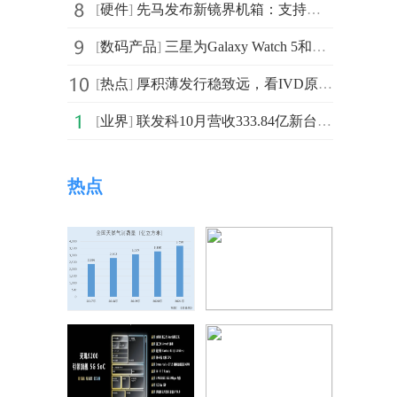
[
硬件
]
先马发布新镜界机箱：支持背插式主板，CPU散热器限高165mm
[
数码产品
]
三星为Galaxy Watch 5和Galaxy Watch 5 Pro推出了两款官方金属表带
[
热点
]
厚积薄发行稳致远，看IVD原料巨头菲鹏生物的生意经
[
业界
]
联发科10月营收333.84亿新台币 为2021年3月以来新低点
热点