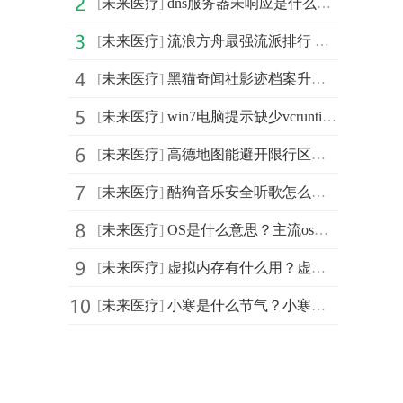
[
未来医疗
]
dns服务器未响应是什么意思？dns服务器未响应怎么办？为
[
未来医疗
]
流浪方舟最强流派排行 流浪方舟强势流派推荐 流浪方舟
[
未来医疗
]
黑猫奇闻社影迹档案升级详解 黑猫奇闻社影迹档案升级一
[
未来医疗
]
win7电脑提示缺少vcruntime140.dll怎么办 ？win7电脑提
[
未来医疗
]
高德地图能避开限行区域吗？高德地图设置绕开限行要怎么
[
未来医疗
]
酷狗音乐安全听歌怎么设置？酷狗音乐安全听歌设置方法
[
未来医疗
]
OS是什么意思？主流os有哪些？os和ui的区别是什么？
[
未来医疗
]
虚拟内存有什么用？虚拟内存如何设置最好？虚拟内存设置
[
未来医疗
]
小寒是什么节气？小寒祝福语有哪些？小寒祝福语大全