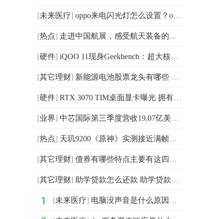
[
未来医疗
]
oppo来电闪光灯怎么设置？oppo来电闪光灯在哪？oppo来电
[
热点
]
走进中国航展，感受航天装备的魅力！
[
硬件
]
iQOO 11现身Geekbench：超大核频率为3.19GHz，搭载Andro
[
其它理财
]
新能源电池股票龙头有哪些 核心概念龙头股一览 4百事通
[
硬件
]
RTX 3070 TIM桌面显卡曝光 拥有5888个CUDA核心
[
业界
]
中芯国际第三季度营收19.07亿美元 同比增长34.7%
[
热点
]
天玑9200《原神》实测接近满帧、超低功耗，堪称安卓最强
[
其它理财
]
债券有哪些特点主要有这四个方面
[
其它理财
]
助学贷款怎么还款 助学贷款毕业后几年内还清3天天观察
[
未来医疗
]
电脑没声音是什么原因？电脑没声音怎么办？电脑没声音怎