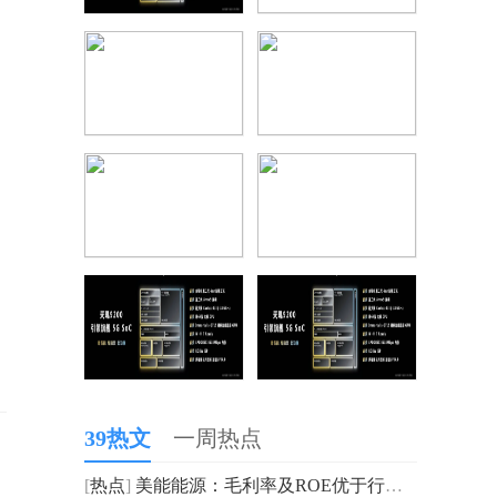
39热文
一周热点
[
热点
]
美能能源：毛利率及ROE优于行业均值盈利能力突出 布局新