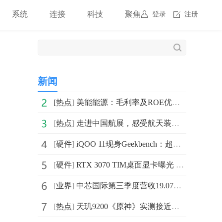
系统
连接
科技
聚焦
登录
注册
新闻
[
热点
]
美能能源：毛利率及ROE优于行业均值盈利能力突出 布局新
[
热点
]
走进中国航展，感受航天装备的魅力！
[
硬件
]
iQOO 11现身Geekbench：超大核频率为3.19GHz，搭载Andro
[
硬件
]
RTX 3070 TIM桌面显卡曝光 拥有5888个CUDA核心
[
业界
]
中芯国际第三季度营收19.07亿美元 同比增长34.7%
[
热点
]
天玑9200《原神》实测接近满帧、超低功耗，堪称安卓最强