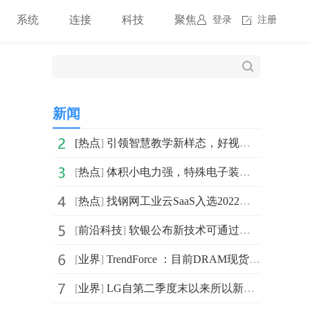
系统
连接
科技
聚焦
登录
注册
新闻
[
热点
]
引领智慧教学新样态，好视通E8让教育更智慧
[
热点
]
体积小电力强，特殊电子装置配备GP超霸特种电池续航更持久
[
热点
]
找钢网工业云SaaS入选2022年度中小企业“链式”数字化转
[
前沿科技
]
软银公布新技术可通过小型无人机探测灾害中被沙土瓦砾掩
[
业界
]
TrendForce ：目前DRAM现货报价仍在保持下跌的趋势
[
业界
]
LG自第二季度末以来所以新生产的OLED电视面板均采用了新