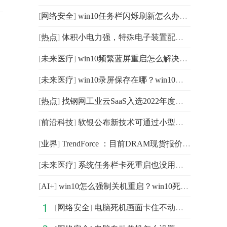
[
网络安全
]
win10任务栏闪烁刷新怎么办？win10任务栏闪烁刷新的方法
[
热点
]
体积小电力强，特殊电子装置配备GP超霸特种电池续航更持久
[
未来医疗
]
win10频繁蓝屏重启怎么解决？win10电脑无限蓝屏重启怎么办？
[
未来医疗
]
win10录屏保存在哪？win10录屏保存路径在哪里？
[
热点
]
找钢网工业云SaaS入选2022年度中小企业“链式”数字化转
[
前沿科技
]
软银公布新技术可通过小型无人机探测灾害中被沙土瓦砾掩
[
业界
]
TrendForce ：目前DRAM现货报价仍在保持下跌的趋势
[
未来医疗
]
系统任务栏卡死重启也没用怎么办？电脑底部任务栏无响应
[
AI+
]
win10怎么强制关机重启？win10死机强制重启快捷键是什么？
[
网络安全
]
电脑死机画面卡住不动怎么解决？电脑突然卡死画面定住怎