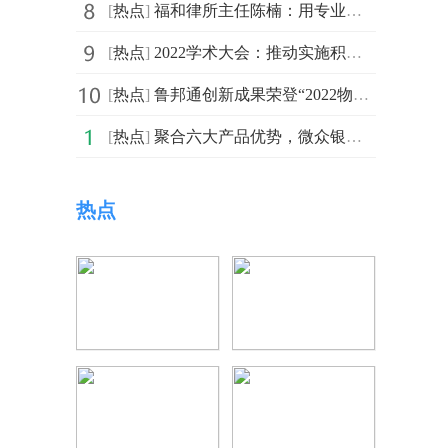
[
热点
]
福和律所主任陈楠：用专业法律服务改变当事人命运
[
热点
]
2022学术大会：推动实施积极应对人口老龄化国家战略
[
热点
]
鲁邦通创新成果荣登“2022物联网新技术新产品新应用”榜单
[
热点
]
聚合六大产品优势，微众银行微业贷靠谱好口碑形象成共识
热点