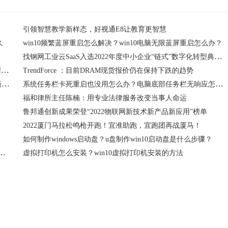
引领智慧教学新样态，好视通E8让教育更智慧
久
win10频繁蓝屏重启怎么解决？win10电脑无限蓝屏重启怎么办？
找钢网工业云SaaS入选2022年度中小企业“链式”数字化转型典型案例
软银公布新技术可通过小型无人机探测灾害中被沙土瓦砾掩埋者的智能手机信号并锁定位置
TrendForce ：目前DRAM现货报价仍在保持下跌的趋势
LG自第二季度末以来所以新生产的OLED电视面板均采用了新的OLED.EX技术
系统任务栏卡死重启也没用怎么办？电脑底部任务栏无响应怎么办？
？
福和律所主任陈楠：用专业法律服务改变当事人命运
鲁邦通创新成果荣登“2022物联网新技术新产品新应用”榜单
2022厦门马拉松鸣枪开跑！宜准助跑，宜跑团再战厦马！
如何制作windows启动盘？u盘制作win10启动盘是什么步骤？
正测试ECH功能 主要用于增强互联网连接的隐私保护
虚拟打印机怎么安装？win10虚拟打印机安装的方法