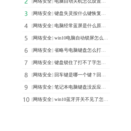
[
网络安全
]
电脑自动关机怎么设置？电脑怎么设置自动关机？电脑设置
[
网络安全
]
键盘失灵按什么键恢复？电脑键盘突然没反应了怎么办？电
[
网络安全
]
电脑经常蓝屏是什么原因？电脑频繁蓝屏的解决办法 电脑
[
网络安全
]
win10电脑自动锁屏怎么设置？怎么设置电脑几分钟自动锁屏
[
网络安全
]
省略号电脑键盘怎么打？省略号在键盘上的哪里？如何输入
[
网络安全
]
键盘锁住了打不了字怎么办？键盘锁住了打不了字怎么解锁
[
网络安全
]
回车键是哪一个键？回车键有什么用？键盘上的回车键有什
[
网络安全
]
笔记本电脑键盘没反应怎么办？笔记本键盘没反应解决方法
[
网络安全
]
win10蓝牙开关不见了怎么办？win10蓝牙怎么打开？win10蓝