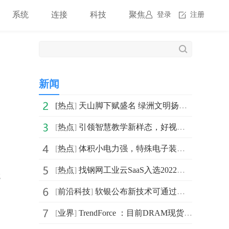
系统
连接
科技
聚焦
登录
注册
新闻
[
热点
]
天山脚下赋盛名 绿洲文明扬四海|坎儿井文明掀起数藏风波
[
热点
]
引领智慧教学新样态，好视通E8让教育更智慧
[
热点
]
体积小电力强，特殊电子装置配备GP超霸特种电池续航更持久
[
热点
]
找钢网工业云SaaS入选2022年度中小企业“链式”数字化转
就
[
前沿科技
]
软银公布新技术可通过小型无人机探测灾害中被沙土瓦砾掩
[
业界
]
TrendForce ：目前DRAM现货报价仍在保持下跌的趋势