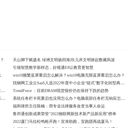
处理器温度怎么看
开？
天山脚下赋盛名 绿洲文明扬四海|坎儿井文明掀起数藏风波
引领智慧教学新样态，好视通E8让教育更智慧
久
win10频繁蓝屏重启怎么解决？win10电脑无限蓝屏重启怎么办？
找钢网工业云SaaS入选2022年度中小企业“链式”数字化转型典型案例
软银公布新技术可通过小型无人机探测灾害中被沙土瓦砾掩埋者的智能手机信号并锁定位置
TrendForce ：目前DRAM现货报价仍在保持下跌的趋势
LG自第二季度末以来所以新生产的OLED电视面板均采用了新的OLED.EX技术
系统任务栏卡死重启也没用怎么办？电脑底部任务栏无响应怎么办？
？
福和律所主任陈楠：用专业法律服务改变当事人命运
鲁邦通创新成果荣登“2022物联网新技术新产品新应用”榜单
2022厦门马拉松鸣枪开跑！宜准助跑，宜跑团再战厦马！