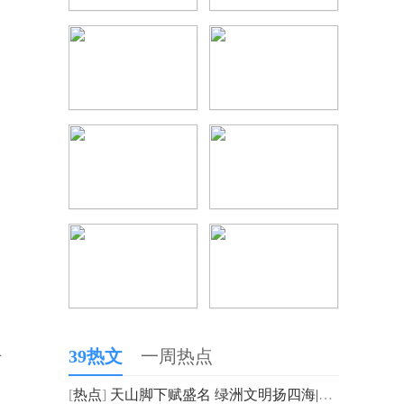
39热文
一周热点
希
[
热点
]
天山脚下赋盛名 绿洲文明扬四海|坎儿井文明掀起数藏风波