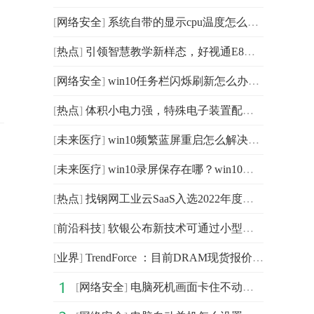
[
网络安全
]
系统自带的显示cpu温度怎么看？系统自带的cpu检测怎么打
[
热点
]
引领智慧教学新样态，好视通E8让教育更智慧
[
网络安全
]
win10任务栏闪烁刷新怎么办？win10任务栏闪烁刷新的方法
[
热点
]
体积小电力强，特殊电子装置配备GP超霸特种电池续航更持久
[
未来医疗
]
win10频繁蓝屏重启怎么解决？win10电脑无限蓝屏重启怎么办？
[
未来医疗
]
win10录屏保存在哪？win10录屏保存路径在哪里？
[
热点
]
找钢网工业云SaaS入选2022年度中小企业“链式”数字化转
[
前沿科技
]
软银公布新技术可通过小型无人机探测灾害中被沙土瓦砾掩
[
业界
]
TrendForce ：目前DRAM现货报价仍在保持下跌的趋势
[
网络安全
]
电脑死机画面卡住不动怎么解决？电脑突然卡死画面定住怎