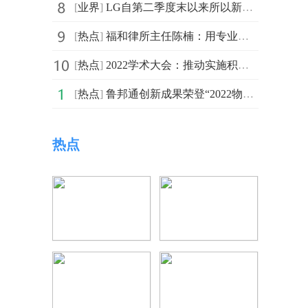
[
业界
]
LG自第二季度末以来所以新生产的OLED电视面板均采用了新
[
热点
]
福和律所主任陈楠：用专业法律服务改变当事人命运
[
热点
]
2022学术大会：推动实施积极应对人口老龄化国家战略
[
热点
]
鲁邦通创新成果荣登“2022物联网新技术新产品新应用”榜单
热点