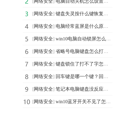
[
网络安全
]
电脑自动关机怎么设置？电脑怎么设置自动关机？电脑设置
[
网络安全
]
键盘失灵按什么键恢复？电脑键盘突然没反应了怎么办？电
[
网络安全
]
电脑经常蓝屏是什么原因？电脑频繁蓝屏的解决办法 电脑
[
网络安全
]
win10电脑自动锁屏怎么设置？怎么设置电脑几分钟自动锁屏
[
网络安全
]
省略号电脑键盘怎么打？省略号在键盘上的哪里？如何输入
[
网络安全
]
键盘锁住了打不了字怎么办？键盘锁住了打不了字怎么解锁
[
网络安全
]
回车键是哪一个键？回车键有什么用？键盘上的回车键有什
[
网络安全
]
笔记本电脑键盘没反应怎么办？笔记本键盘没反应解决方法
[
网络安全
]
win10蓝牙开关不见了怎么办？win10蓝牙怎么打开？win10蓝